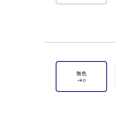
無色
+¥ 0