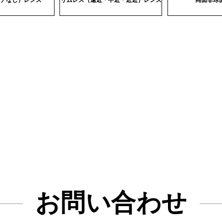
チなし）レンズ
リムレス（遠近・中近・近近）レンズ
両面非球
お問い合わせ